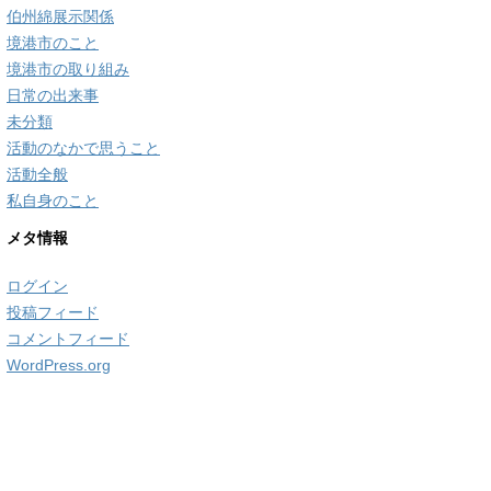
伯州綿展示関係
境港市のこと
境港市の取り組み
日常の出来事
未分類
活動のなかで思うこと
活動全般
私自身のこと
メタ情報
ログイン
投稿フィード
コメントフィード
WordPress.org