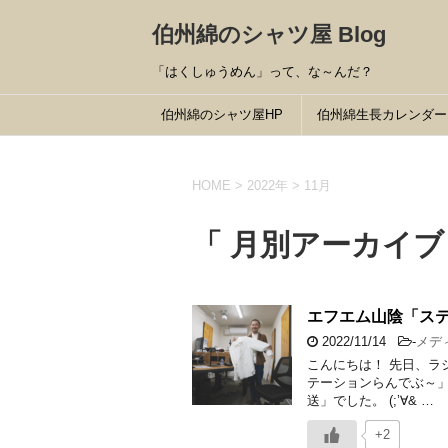
伯州綿のシャツ屋 Blog
「はくしゅうめん」って、な～んだ？
伯州綿のシャツ屋HP
伯州綿生長カレンダー
HOME
>
2022年
>
11月
「 月別アーカイブ：
エフエム山陰「ス
2022/11/14
-
メデ
こんにちは！ 先日、ラ
テーションらんでぶ～」
送」でした。 (;’∀& …
+2