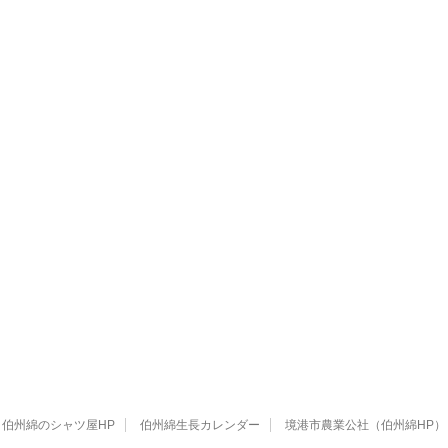
伯州綿のシャツ屋HP
伯州綿生長カレンダー
境港市農業公社（伯州綿HP）