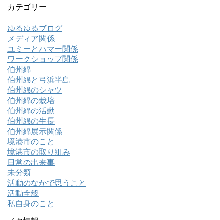
カテゴリー
ゆるゆるブログ
メディア関係
ユミーとハマー関係
ワークショップ関係
伯州綿
伯州綿と弓浜半島
伯州綿のシャツ
伯州綿の栽培
伯州綿の活動
伯州綿の生長
伯州綿展示関係
境港市のこと
境港市の取り組み
日常の出来事
未分類
活動のなかで思うこと
活動全般
私自身のこと