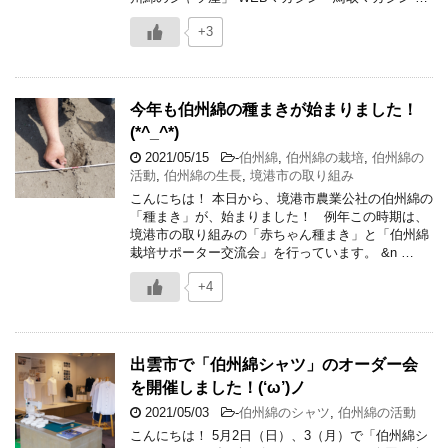
+3
今年も伯州綿の種まきが始まりました！
(*^_^*)
2021/05/15
-
伯州綿
,
伯州綿の栽培
,
伯州綿の
活動
,
伯州綿の生長
,
境港市の取り組み
こんにちは！ 本日から、境港市農業公社の伯州綿の
「種まき」が、始まりました！ 例年この時期は、
境港市の取り組みの「赤ちゃん種まき」と「伯州綿
栽培サポーター交流会」を行っています。 &n …
+4
出雲市で「伯州綿シャツ」のオーダー会
を開催しました！(‘ω’)ノ
2021/05/03
-
伯州綿のシャツ
,
伯州綿の活動
こんにちは！ 5月2日（日）、3（月）で「伯州綿シ