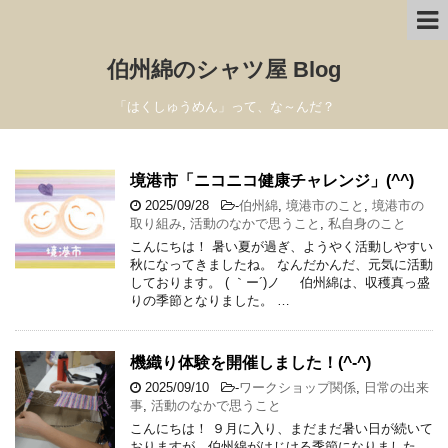
伯州綿のシャツ屋 Blog
「はくしゅうめん」って、な～んだ？
境港市「ニコニコ健康チャレンジ」(^^)
2025/09/28
-
伯州綿
,
境港市のこと
,
境港市の
取り組み
,
活動のなかで思うこと
,
私自身のこと
こんにちは！ 暑い夏が過ぎ、ようやく活動しやすい
秋になってきましたね。 なんだかんだ、元気に活動
しております。 ( ｀ー´)ノ 伯州綿は、収穫真っ盛
りの季節となりました。 …
機織り体験を開催しました！(^-^)
2025/09/10
-
ワークショップ関係
,
日常の出来
事
,
活動のなかで思うこと
こんにちは！ ９月に入り、まだまだ暑い日が続いて
おりますが、伯州綿がはじける季節になりました。