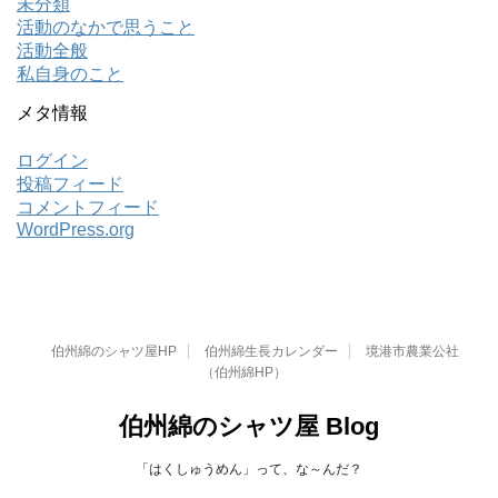
未分類
活動のなかで思うこと
活動全般
私自身のこと
メタ情報
ログイン
投稿フィード
コメントフィード
WordPress.org
伯州綿のシャツ屋HP
伯州綿生長カレンダー
境港市農業公社
（伯州綿HP）
伯州綿のシャツ屋 Blog
「はくしゅうめん」って、な～んだ？