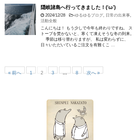
隠岐諸島へ行ってきました！(‘ω’)
2024/12/28
-
ゆるゆるブログ
,
日常の出来事
,
活動全般
こんにちは！ もう少しで今年も終わりですね。 ス
トーブを焚かないと、寒くて凍えそうな冬の到来。
季節は移り替わりますが、 私は変わらずに、
日々いただいているご注文を有難くこ …
« 前へ
1
2
3
…
8
次へ »