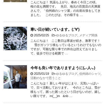
こんにちは！ 気温も上がり、春めく今日この頃。
桜の花も満開です。 先日、地元の百貨店の天満屋
さんで、「伯州綿のシャツ屋」の出前出張をしてき
ました。 このたびは、その様子を …
寒い日が続いています。(;’∀’)
2025/02/25
-
ゆるゆるブログ
,
メディア関係
こんにちは！ ここ数日は寒波が続き、激寒です！
雪がガッツリ積もっているというわけでもないの
ですが、可能な限り車での外出は控えておりまし
て、徒歩で行ける範囲で …
今年も良い年でありますように(｡-人-｡)
2025/01/19
-
ゆるゆるブログ
,
伯州綿のシャツ
,
活動のなかで思うこと
こんにちは！ 新しい年がはじまり、元気いっぱい
で、日々活動しております。 今のところは、雪が
積もって、困った困ったという日がないのが、嬉し
い限りです。 m(__)m &nb …