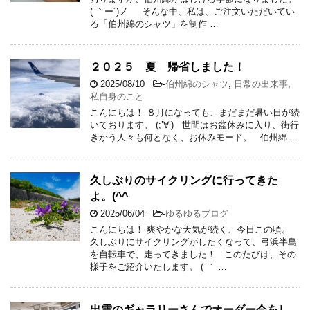
( ｀ー´)ノ そんな中、私は、ご注文いただいてい
る「伯州綿のシャツ」を制作 …
２０２５ 夏 帰省しました！
2025/08/10
-
伯州綿のシャツ
,
日常の出来事
,
私自身のこと
こんにちは！ ８月になっても、まだまだ暑い日が続
いております。 (;’∀’) 世間はお盆休みに入り、街行
きかう人々も何となく、お休みモード。 伯州綿 …
久しぶりのサイクリングに行ってきた
よ。(^^ゞ
2025/06/04
-
ゆるゆるブログ
こんにちは！ 爽やかな天気が続く、今日この頃。
久しぶりにサイクリングがしたくなって、弓浜半島
を自転車で、走ってきました！ このたびは、その
様子をご紹介いたします。 ( ｀ …
出雲のギャラリーさんでオーダー会をし