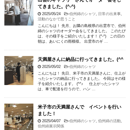
てきました。(^-^)
2025/05/24
-
伯州綿のシャツ
,
日常の出来事
,
活動のなかで思うこと
こんにちは！ 先月、お隣の島根県の出雲市で、伯州
綿のシャツのオーダー会をしてきました。 このたび
は、その様子をご紹介いたします！ (^-^) この日の
朝は、あいにくの雨模様。 出雲市のギ …
天満屋さんに納品に行ってきました。(^^
2025/05/02
-
伯州綿のシャツ
こんにちは！ 先日、米子市の天満屋さんに、仕上が
ったシャツの納品に行ってきました。 今回はその様
子を紹介いたします。 (^^♪ 仕上がったシャツ
は、車で配達を行うので、ハン …
米子市の天満屋さんで イベントを行い
ました！
2025/04/07
-
伯州綿のシャツ
,
伯州綿の活動
,
伯州綿展示関係