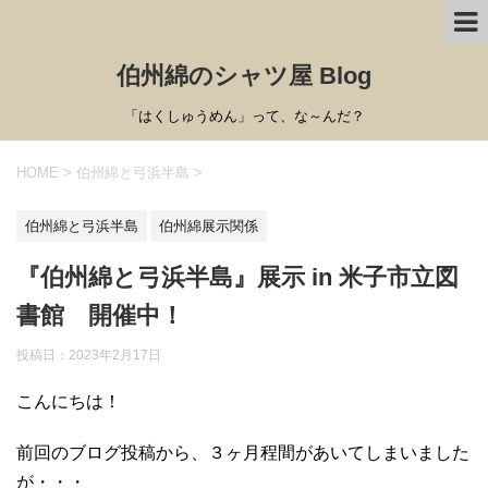
伯州綿のシャツ屋 Blog
「はくしゅうめん」って、な～んだ？
HOME
>
伯州綿と弓浜半島
>
伯州綿と弓浜半島
伯州綿展示関係
『伯州綿と弓浜半島』展示 in 米子市立図
書館 開催中！
投稿日：
2023年2月17日
こんにちは！
前回のブログ投稿から、３ヶ月程間があいてしまいました
が・・・