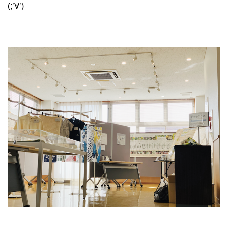
(;’∀’)