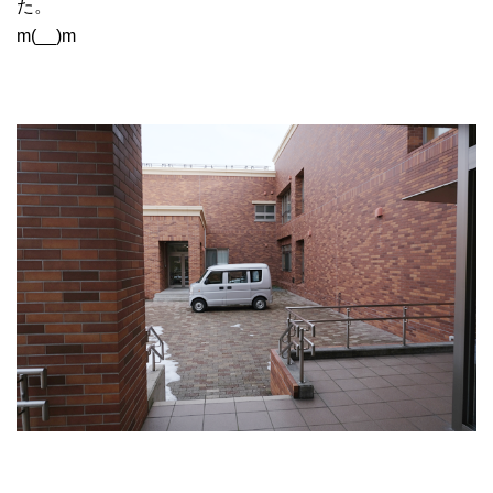
た。
m(__)m