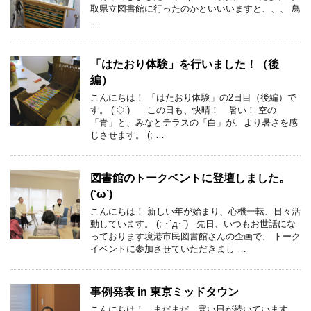
取県立図書館に行ったのかといいいますと、、、 鳥
…
「はたおり体験」を行いました！（後
編）
こんにちは！ 「はたおり体験」の2日目（後編）で
す。 (‘◇’)ゞ この日も、快晴！ 暑い！ 空の
「青」と、みなとテラスの「白」が、より暑さを感
じさせます。 (; …
図書館のトークベントに登壇しました。
(‘ω’)
こんにちは！ 新しい年が始まり、心機一転、日々活
動しています。 (; ･`д･´) 先日、いつもお世話にな
っております境港市民図書館さんの企画で、 トーク
イベントに参加させていただきまし …
事例発表 in 東京ミッドタウン
こんにちは！ まだまだ、寒い日が続いています