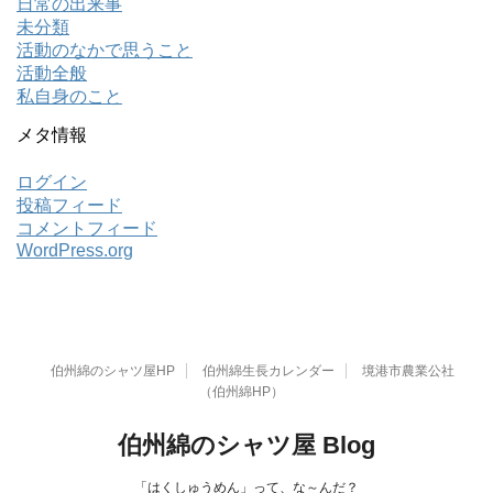
日常の出来事
未分類
活動のなかで思うこと
活動全般
私自身のこと
メタ情報
ログイン
投稿フィード
コメントフィード
WordPress.org
伯州綿のシャツ屋HP
伯州綿生長カレンダー
境港市農業公社
（伯州綿HP）
伯州綿のシャツ屋 Blog
「はくしゅうめん」って、な～んだ？