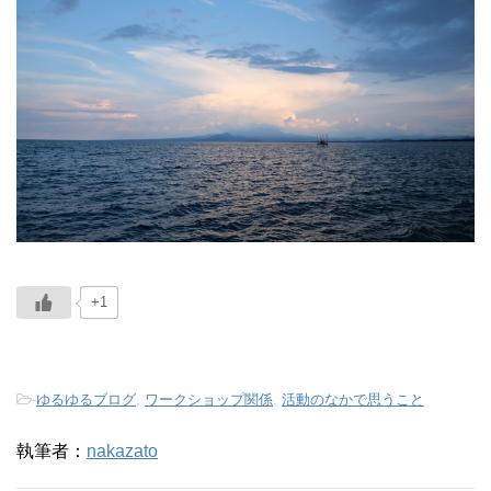
+1
-
ゆるゆるブログ
,
ワークショップ関係
,
活動のなかで思うこと
執筆者：
nakazato