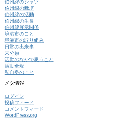
伯州綿のシャツ
伯州綿の栽培
伯州綿の活動
伯州綿の生長
伯州綿展示関係
境港市のこと
境港市の取り組み
日常の出来事
未分類
活動のなかで思うこと
活動全般
私自身のこと
メタ情報
ログイン
投稿フィード
コメントフィード
WordPress.org