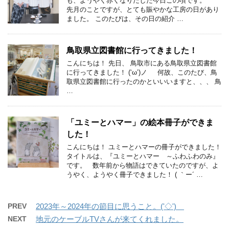
も、ようやく赤くなりだした今日この頃です。
先月のことですが、とても賑やかな工房の日があり
ました。 このたびは、その日の紹介 …
鳥取県立図書館に行ってきました！
こんにちは！ 先日、 鳥取市にある鳥取県立図書館
に行ってきました！ (‘ω’)ノ 何故、このたび、鳥
取県立図書館に行ったのかといいいますと、、、 鳥
…
「ユミーとハマー」の絵本冊子ができま
した！
こんにちは！ ユミーとハマーの冊子ができました！
タイトルは、『ユミーとハマー ～ふわふわのみ』
です。 数年前から物語はできていたのですが、よ
うやく、ようやく冊子できました！ ( ｀ー´ …
PREV
2023年～2024年の節目に思うこと。('◇')ゞ
NEXT
地元のケーブルTVさんが来てくれました。