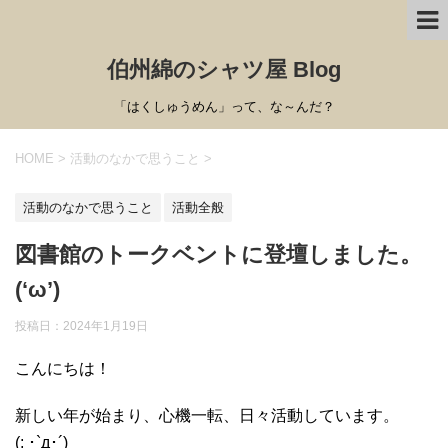
伯州綿のシャツ屋 Blog
「はくしゅうめん」って、な～んだ？
HOME
>
活動のなかで思うこと
>
活動のなかで思うこと
活動全般
図書館のトークベントに登壇しました。
(‘ω’)
投稿日：
2024年1月19日
こんにちは！
新しい年が始まり、心機一転、日々活動しています。
(; ･`д･´)