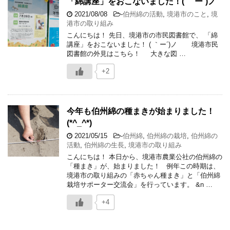
「綿講座」をおこないました！( ｀ー´)ノ
2021/08/08
-
伯州綿の活動
,
境港市のこと
,
境
港市の取り組み
こんにちは！ 先日、境港市の市民図書館で、 「綿
講座」をおこないました！ ( ｀ー´)ノ 境港市民
図書館の外見はこちら！ 大きな図 …
+2
今年も伯州綿の種まきが始まりました！
(*^_^*)
2021/05/15
-
伯州綿
,
伯州綿の栽培
,
伯州綿の
活動
,
伯州綿の生長
,
境港市の取り組み
こんにちは！ 本日から、境港市農業公社の伯州綿の
「種まき」が、始まりました！ 例年この時期は、
境港市の取り組みの「赤ちゃん種まき」と「伯州綿
栽培サポーター交流会」を行っています。 &n …
+4