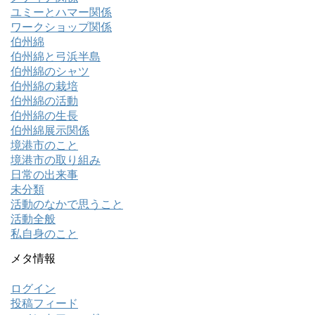
ユミーとハマー関係
ワークショップ関係
伯州綿
伯州綿と弓浜半島
伯州綿のシャツ
伯州綿の栽培
伯州綿の活動
伯州綿の生長
伯州綿展示関係
境港市のこと
境港市の取り組み
日常の出来事
未分類
活動のなかで思うこと
活動全般
私自身のこと
メタ情報
ログイン
投稿フィード