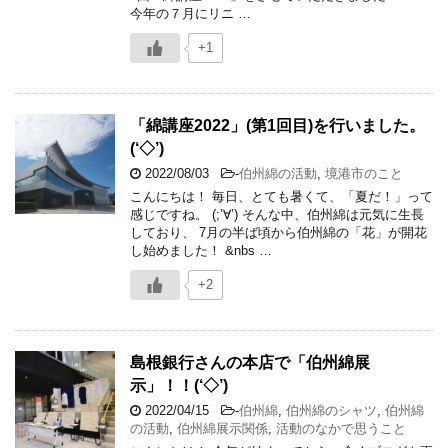
今年の７月にリニ …
+1
「綿講座2022」(第1回目)を行いました。
(‘◇’)ゞ
2022/08/03
-
伯州綿の活動
,
境港市のこと
こんにちは！ 毎日、とても暑くて、「夏だ！」って
感じですね。 (;’∀’) そんな中、伯州綿は元気に生長
しており、 7月の半ば頃から伯州綿の「花」が開花
し始めました！ &nbs …
+2
島根銀行さんの本店で「伯州綿展
示」！！(‘◇’)ゞ
2022/04/15
-
伯州綿
,
伯州綿のシャツ
,
伯州綿
の活動
,
伯州綿展示関係
,
活動のなかで思うこと