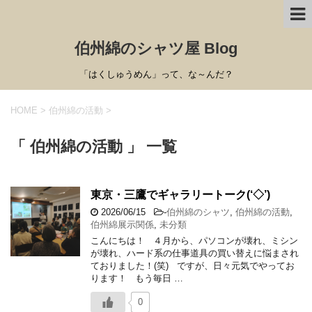
伯州綿のシャツ屋 Blog
「はくしゅうめん」って、な～んだ？
HOME
>
伯州綿の活動
>
「 伯州綿の活動 」 一覧
東京・三鷹でギャラリートーク(‘◇’)ゞ
2026/06/15
-
伯州綿のシャツ
,
伯州綿の活動
,
伯州綿展示関係
,
未分類
こんにちは！ ４月から、パソコンが壊れ、ミシン
が壊れ、ハード系の仕事道具の買い替えに悩まされ
ておりました！(笑) ですが、日々元気でやってお
ります！ もう毎日 …
0