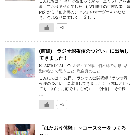
こんにちは！ 今年が始まってから、全くブログを更
新しておりませんでした。(;’∀’) 昨年の年末以降、県
内外から「伯州綿のシャツ」のオーダーをいただ
き、それなりに忙しく、 楽し …
+3
(前編)「ラジオ深夜便のつどい」に出演し
てきました！
2021/12/23
-
メディア関係
,
伯州綿の活動
,
活
動のなかで思うこと
,
私自身のこと
こんにちは！ 先日、 ラジオの公開収録「ラジオ深
夜便のつどい」に出演してきました！ （先日といっ
ても、約1ヶ月前です。(;’∀’)） 今回は、その様
…
+3
「はたおり体験」～コースターをつくろ
う～