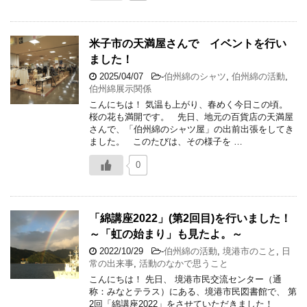
米子市の天満屋さんで イベントを行い
ました！
2025/04/07
-
伯州綿のシャツ
,
伯州綿の活動
,
伯州綿展示関係
こんにちは！ 気温も上がり、春めく今日この頃。
桜の花も満開です。 先日、地元の百貨店の天満屋
さんで、「伯州綿のシャツ屋」の出前出張をしてき
ました。 このたびは、その様子を …
0
「綿講座2022」(第2回目)を行いました！
～「虹の始まり」も見たよ。～
2022/10/29
-
伯州綿の活動
,
境港市のこと
,
日
常の出来事
,
活動のなかで思うこと
こんにちは！ 先日、 境港市民交流センター（通
称：みなとテラス）にある、境港市民図書館で、 第
2回「綿講座2022」をさせていただきました！